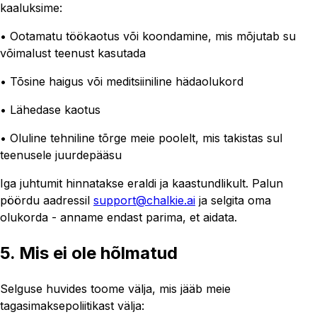
kaaluksime:
• Ootamatu töökaotus või koondamine, mis mõjutab su
võimalust teenust kasutada
• Tõsine haigus või meditsiiniline hädaolukord
• Lähedase kaotus
• Oluline tehniline tõrge meie poolelt, mis takistas sul
teenusele juurdepääsu
Iga juhtumit hinnatakse eraldi ja kaastundlikult. Palun
pöördu aadressil
support@chalkie.ai
ja selgita oma
olukorda - anname endast parima, et aidata.
5. Mis ei ole hõlmatud
Selguse huvides toome välja, mis jääb meie
tagasimaksepoliitikast välja: